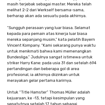
masih terjebak sebagai master. Mereka telah
melihat 2-2 dari Werkself bersama-sama,
berharap akan ada sesuatu pada akhirnya.
“Sungguh perasaan yang luar biasa. Selamat
kepada para pemain atas kinerja luar biasa
mereka sepanjang musim,” kata pelatih Bayern
Vincent Kompany. “Kami sekarang punya waktu
untuk menikmati bahwa kami memenangkan
Bundesliga.” Judulnya sangat istimewa untuk
striker Harry Kane: pada usia 31 dan setelah 694
pertandingan dan beberapa gol di area
profesional, ia akhirnya diizinkan untuk
merayakan gelar pertama karirnya.
Untuk “Title Hamster” Thomas Müller adalah
kejuaraan, ke -13, tetapi kesimpulan yang
sepatutnya setelah 17 tahun sebagai