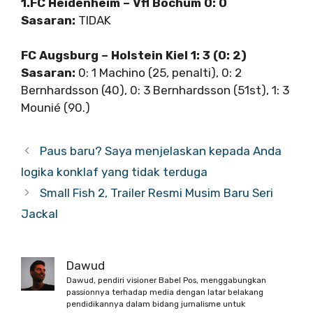
1.FC Heidenheim – Vfl Bochum 0: 0
Sasaran:
TIDAK
FC Augsburg – Holstein Kiel 1: 3 (0: 2)
Sasaran:
0: 1 Machino (25, penalti), 0: 2
Bernhardsson (40), 0: 3 Bernhardsson (51st), 1: 3
Mounié (90.)
Paus baru? Saya menjelaskan kepada Anda
logika konklaf yang tidak terduga
Small Fish 2, Trailer Resmi Musim Baru Seri
Jackal
Dawud
Dawud, pendiri visioner Babel Pos, menggabungkan
passionnya terhadap media dengan latar belakang
pendidikannya dalam bidang jurnalisme untuk