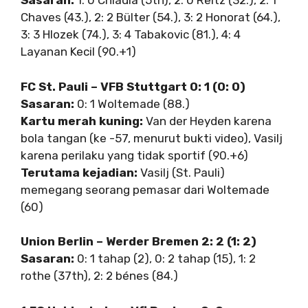
Sasaran:
1: 0 Chiadia (5th), 2: 0 Reitz (32.), 2: 1
Chaves (43.), 2: 2 Bülter (54.), 3: 2 Honorat (64.),
3: 3 Hlozek (74.), 3: 4 Tabakovic (81.), 4: 4
Layanan Kecil (90.+1)
FC St. Pauli – VFB Stuttgart 0: 1 (0: 0)
Sasaran:
0: 1 Woltemade (88.)
Kartu merah kuning:
Van der Heyden karena
bola tangan (ke -57, menurut bukti video), Vasilj
karena perilaku yang tidak sportif (90.+6)
Terutama kejadian:
Vasilj (St. Pauli)
memegang seorang pemasar dari Woltemade
(60)
Union Berlin – Werder Bremen 2: 2 (1: 2)
Sasaran:
0: 1 tahap (2), 0: 2 tahap (15), 1: 2
rothe (37th), 2: 2 bénes (84.)