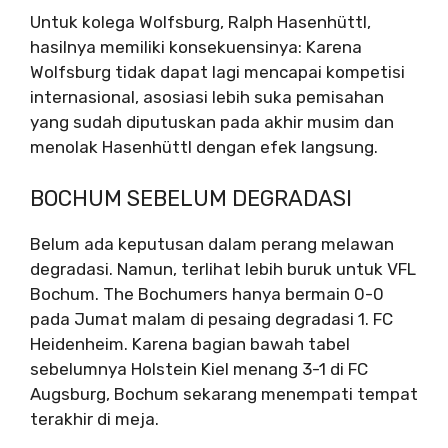
Untuk kolega Wolfsburg, Ralph Hasenhüttl,
hasilnya memiliki konsekuensinya: Karena
Wolfsburg tidak dapat lagi mencapai kompetisi
internasional, asosiasi lebih suka pemisahan
yang sudah diputuskan pada akhir musim dan
menolak Hasenhüttl dengan efek langsung.
BOCHUM SEBELUM DEGRADASI
Belum ada keputusan dalam perang melawan
degradasi. Namun, terlihat lebih buruk untuk VFL
Bochum. The Bochumers hanya bermain 0-0
pada Jumat malam di pesaing degradasi 1. FC
Heidenheim. Karena bagian bawah tabel
sebelumnya Holstein Kiel menang 3-1 di FC
Augsburg, Bochum sekarang menempati tempat
terakhir di meja.