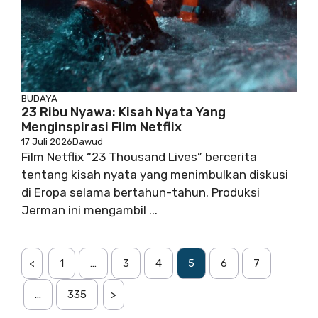
BUDAYA
23 Ribu Nyawa: Kisah Nyata Yang
Menginspirasi Film Netflix
17 Juli 2026
Dawud
Film Netflix “23 Thousand Lives” bercerita
tentang kisah nyata yang menimbulkan diskusi
di Eropa selama bertahun-tahun. Produksi
Jerman ini mengambil ...
<
1
…
3
4
5
6
7
…
335
>