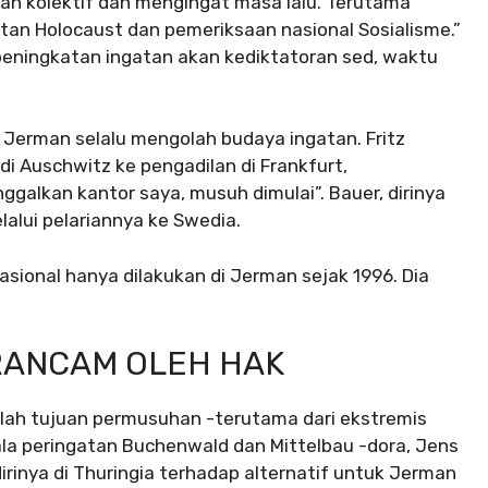
an kolektif dan mengingat masa lalu. Terutama
atan Holocaust dan pemeriksaan nasional Sosialisme.”
 peningkatan ingatan akan kediktatoran sed, waktu
 Jerman selalu mengolah budaya ingatan. Fritz
i Auschwitz ke pengadilan di Frankfurt,
galkan kantor saya, musuh dimulai”. Bauer, dirinya
lalui pelariannya ke Swedia.
asional hanya dilakukan di Jerman sejak 1996. Dia
RANCAM OLEH HAK
alah tujuan permusuhan -terutama dari ekstremis
ala peringatan Buchenwald dan Mittelbau -dora, Jens
irinya di Thuringia terhadap alternatif untuk Jerman