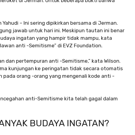
 meroket di Jerman. Untuk beberapa bukti bahwa
ahudi – Ini sering dipikirkan bersama di Jerman.
ung jawab untuk hari ini. Meskipun tautan ini benar
 budaya ingatan yang hampir tidak mampu, kata
elawan anti -Semitisme” di EVZ Foundation.
 dan pertempuran anti -Semitisme,” kata Wilson.
ma kunjungan ke peringatan tidak secara otomatis
h pada orang -orang yang mengenali kode anti -
encegahan anti-Semitisme kita telah gagal dalam
BANYAK BUDAYA INGATAN?