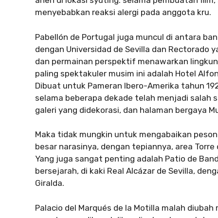
aneh di lokasi syuting: selama pembuatan film
menyebabkan reaksi alergi pada anggota kru.
Pabellón de Portugal juga muncul di antara bang
dengan Universidad de Sevilla dan Rectorado 
dan permainan perspektif menawarkan lingkung
paling spektakuler musim ini adalah Hotel Alfon
Dibuat untuk Pameran Ibero-Amerika tahun 1929 
selama beberapa dekade telah menjadi salah sat
galeri yang didekorasi, dan halaman bergaya Mu
Maka tidak mungkin untuk mengabaikan pesona 
besar narasinya, dengan tepiannya, area Torre 
Yang juga sangat penting adalah Patio de Band
bersejarah, di kaki Real Alcázar de Sevilla, d
Giralda.
Palacio del Marqués de la Motilla malah diubah 