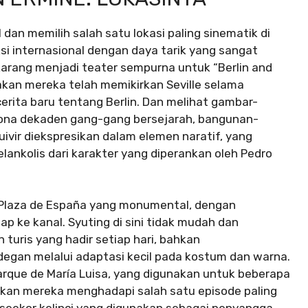
ol dan memilih salah satu lokasi paling sinematik di
i internasional dengan daya tarik yang sangat
sekarang menjadi teater sempurna untuk “Berlin and
akan mereka telah memikirkan Seville selama
rita baru tentang Berlin. Dan melihat gambar-
esona dekaden gang-gang bersejarah, bangunan-
ivir diekspresikan dalam elemen naratif, yang
lankolis dari karakter yang diperankan oleh Pedro
 Plaza de España yang monumental, dengan
 ke kanal. Syuting di sini tidak mudah dan
turis yang hadir setiap hari, bahkan
egan melalui adaptasi kecil pada kostum dan warna.
 Parque de María Luisa, yang digunakan untuk beberapa
takan mereka menghadapi salah satu episode paling