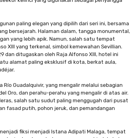
, seekor kelinci yang digunakan sebagai penyangga
unan paling elegan yang dipilih dari seri ini, bersama
yang bersejarah. Halaman dalam, tangga monumental,
an yang lebih apik. Namun, salah satu tempat
so XIII yang terkenal, simbol kemewahan Sevillian.
dan ditugaskan oleh Raja Alfonso XIII, hotel ini
u alamat paling eksklusif di kota, berkat aula,
déjar.
Río Guadalquivir, yang mengalir melalui sebagian
del Oro, dan perahu-perahu yang mengalir di atas air.
eras, salah satu sudut paling menggugah dari pusat
engan fasad putih, pohon jeruk, dan pemandangan
menjadi fiksi menjadi Istana Adipati Malaga, tempat