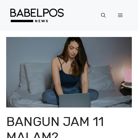
Langsung
ke
Menu
isi
BANGUN JAM 11
MALAM?