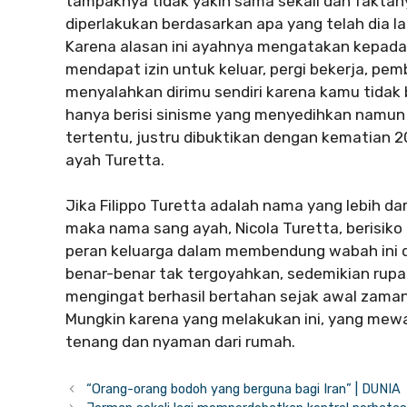
tampaknya tidak yakin sama sekali dan faktan
diperlakukan berdasarkan apa yang telah dia 
Karena alasan ini ayahnya mengatakan kepadan
mendapat izin untuk keluar, pergi bekerja, pe
menyalahkan dirimu sendiri karena kamu tidak b
hanya berisi sinisme yang menyedihkan namun
tertentu, justru dibuktikan dengan kematian 2
ayah Turetta.
Jika Filippo Turetta adalah nama yang lebih da
maka nama sang ayah, Nicola Turetta, berisiko 
peran keluarga dalam membendung wabah ini d
benar-benar tak tergoyahkan, sedemikian rup
mengingat berhasil bertahan sejak awal zaman
Mungkin karena yang melakukan ini, yang mew
tenang dan nyaman dari rumah.
“Orang-orang bodoh yang berguna bagi Iran” | DUNIA