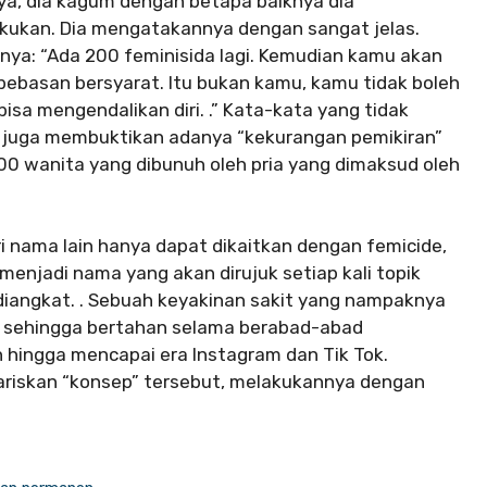
ya, dia kagum dengan betapa baiknya dia
lakukan. Dia mengatakannya dengan sangat jelas.
ya: “Ada 200 feminisida lagi. Kemudian kamu akan
mbebasan bersyarat. Itu bukan kamu, kamu tidak boleh
isa mengendalikan diri. .” Kata-kata yang tidak
 juga membuktikan adanya “kekurangan pemikiran”
00 wanita yang dibunuh oleh pria yang dimaksud oleh
ri nama lain hanya dapat dikaitkan dengan femicide,
menjadi nama yang akan dirujuk setiap kali topik
iangkat. . Sebuah keyakinan sakit yang nampaknya
a sehingga bertahan selama berabad-abad
 hingga mencapai era Instagram dan Tik Tok.
ariskan “konsep” tersebut, melakukannya dengan