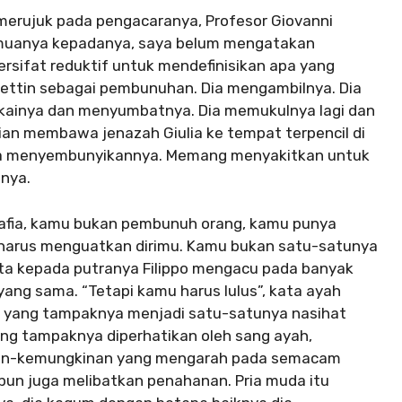
, merujuk pada pengacaranya, Profesor Giovanni
emuanya kepadanya, saya belum mengatakan
ersifat reduktif untuk mendefinisikan apa yang
chettin sebagai pembunuhan. Dia mengambilnya. Dia
kainya dan menyumbatnya. Dia memukulnya lagi dan
an membawa jenazah Giulia ke tempat terpencil di
saha menyembunyikannya. Memang menyakitkan untuk
tnya.
afia, kamu bukan pembunuh orang, kamu punya
harus menguatkan dirimu. Kamu bukan satu-satunya
etta kepada putranya Filippo mengacu pada banyak
yang sama. “Tetapi kamu harus lulus”, kata ayah
at yang tampaknya menjadi satu-satunya nasihat
ang tampaknya diperhatikan oleh sang ayah,
inan-kemungkinan yang mengarah pada semacam
n juga melibatkan penahanan. Pria muda itu