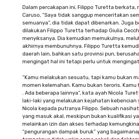
Dalam percakapan ini, Filippo Turetta berkata
Caruso, “Saya tidak sanggup menceritakan s
semuanya”, dia tidak dapat dibenarkan. Juga b
dilakukan Filippo Turetta terhadap Giulia Cec
menyiksanya. Dia kemudian memukulnya, melu
akhirnya membunuhnya. Filippo Turetta kemudi
daerah lain, bahkan satu provinsi pun, beru
mengingat hal ini tetapi perlu untuk menginga
“Kamu melakukan sesuatu, tapi kamu bukan m
momen kelemahan. Kamu bukan teroris. Kamu 
. Ada beberapa lainnya”, kata ayah Nicola Tur
laki-laki yang melakukan kejahatan kebencian 
Nicola kepada putranya Filippo. Sebuah nasih
yang masuk akal, meskipun bukan kualifikasi y
melainkan izin dan akses terhadap kemungk
“pengurangan dampak buruk” yang bagaimanapu