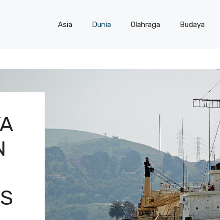
Asia
Dunia
Olahraga
Budaya
YA
N
ES