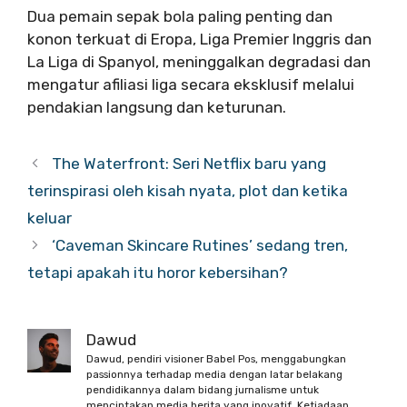
Dua pemain sepak bola paling penting dan
konon terkuat di Eropa, Liga Premier Inggris dan
La Liga di Spanyol, meninggalkan degradasi dan
mengatur afiliasi liga secara eksklusif melalui
pendakian langsung dan keturunan.
The Waterfront: Seri Netflix baru yang
terinspirasi oleh kisah nyata, plot dan ketika
keluar
‘Caveman Skincare Rutines’ sedang tren,
tetapi apakah itu horor kebersihan?
Dawud
Dawud, pendiri visioner Babel Pos, menggabungkan
passionnya terhadap media dengan latar belakang
pendidikannya dalam bidang jurnalisme untuk
menciptakan media berita yang inovatif. Ketiadaan