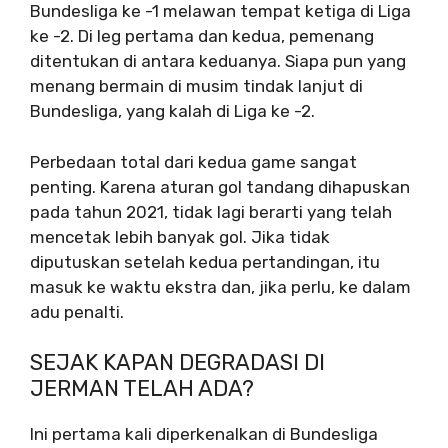
Bundesliga ke -1 melawan tempat ketiga di Liga
ke -2. Di leg pertama dan kedua, pemenang
ditentukan di antara keduanya. Siapa pun yang
menang bermain di musim tindak lanjut di
Bundesliga, yang kalah di Liga ke -2.
Perbedaan total dari kedua game sangat
penting. Karena aturan gol tandang dihapuskan
pada tahun 2021, tidak lagi berarti yang telah
mencetak lebih banyak gol. Jika tidak
diputuskan setelah kedua pertandingan, itu
masuk ke waktu ekstra dan, jika perlu, ke dalam
adu penalti.
SEJAK KAPAN DEGRADASI DI
JERMAN TELAH ADA?
Ini pertama kali diperkenalkan di Bundesliga