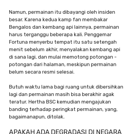
Namun, permainan itu dibayangi oleh insiden
besar. Karena kedua kamp fan membakar
Bengalos dan kembang api lainnya, permainan
harus terganggu beberapa kali. Penggemar
Fortuna menyerbu tempat itu satu setengah
menit sebelum akhir, menyalakan kembang api
di sana lagi, dan mulai memotong potongan -
potongan dari halaman, meskipun permainan
belum secara resmi selesai.
Butuh waktu lama bagi ruang untuk dibersihkan
lagi dan permainan masih bisa berakhir agak
teratur. Hertha BSC kemudian mengajukan
banding terhadap peringkat permainan, yang,
bagaimanapun, ditolak.
APAKAH ADA DEGRADASI DI NEGARA