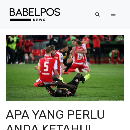
Langsung
ke
Menu
isi
APA YANG PERLU
ANDA KETAHUI