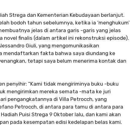
diah Strega dan Kementerian Kebudayaan berlanjut.
elah bodoh tahun sebelumnya, ketika ia ‘menghukum’
membuatnya jelas di antara garis -garis yang jelas
ovel finalis (dalam artikel ini rekonstruksi episode).
 Alessandro Giuli, yang mengomunikasikan
aya mendaftarkan fakta bahwa saya diundang ke
yenangkan, tetapi saya belum menerima kontak dan
en penyihir: “Kami tidak mengiriminya buku -buku
tuk mengirimkan mereka semata -mata ke juri
hari pengangkatannya di Villa Petrocch, yang
efano Petrocch, di antara para tamu di antara para
Hadiah Puisi Strega 9 Oktober lalu, dan kami akan
an pada kesempatan edisi kedelapan belas kami.