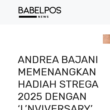
Langsung
ke
isi
ANDREA BAJANI
MEMENANGKAN
HADIAH STREGA
2025 DENGAN
‘L’NVIVERSARY’