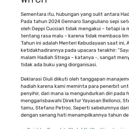
Sementara itu, hubungan yang sulit antara Ha
Pada tahun 2024 Gennaro Sangiuliano sepi set
oleh Geppi Cucciari tidak mengakui – tetapi ia 
tentang rasa malu – karena tidak membaca lima n
Tahun ini adalah Menteri Kebudayaan saat ini,
ketidakhadirannya pada upacara terakhir: “S
malam Hadiah Strega – katanya -, sangat men
tidak ada buku yang diorganisasi.
Deklarasi Giuli diikuti oleh tanggapan manajem
hadiah karena kami meminta para penerbit un
penyihir, dari mana ia mengundurkan diri pada 
menggarisbawahi Direktur Yayasan Bellonci, St
tamu, Stefano Petroc. Seperti sebelumnya dari 
dengan senang hati menampilkannya tahun dep