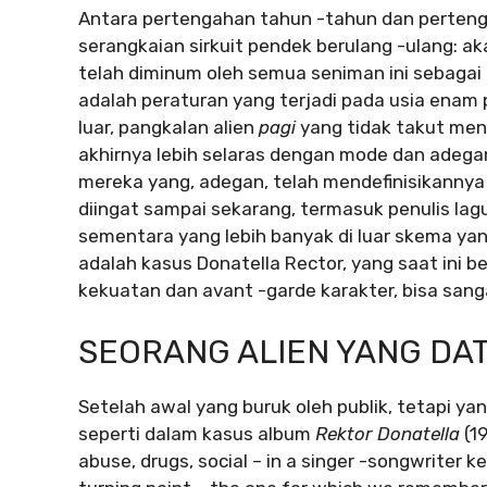
Antara pertengahan tahun -tahun dan pertenga
serangkaian sirkuit pendek berulang -ulang: a
telah diminum oleh semua seniman ini sebaga
adalah peraturan yang terjadi pada usia enam p
luar, pangkalan alien
pagi
yang tidak takut me
akhirnya lebih selaras dengan mode dan adegan 
mereka yang, adegan, telah mendefinisikannya
diingat sampai sekarang, termasuk penulis lagu 
sementara yang lebih banyak di luar skema yang
adalah kasus Donatella Rector, yang saat ini b
kekuatan dan avant -garde karakter, bisa sangat
SEORANG ALIEN YANG DA
Setelah awal yang buruk oleh publik, tetapi ya
seperti dalam kasus album
Rektor Donatella
(1
abuse, drugs, social – in a singer -songwriter 