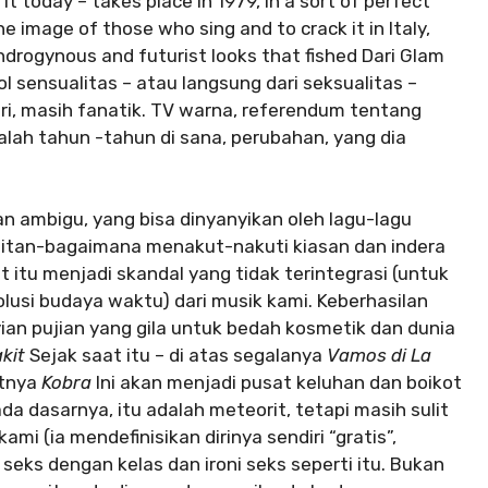
t today – takes place in 1979, in a sort of perfect
e image of those who sing and to crack it in Italy,
drogynous and futurist looks that fished Dari Glam
 sensualitas – atau langsung dari seksualitas –
hari, masih fanatik. TV warna, referendum tentang
dalah tahun -tahun di sana, perubahan, yang dia
 ambigu, yang bisa dinyanyikan oleh lagu-lagu
itan-bagaimana menakut-nakuti kiasan dan indera
itu menjadi skandal yang tidak terintegrasi (untuk
usi budaya waktu) dari musik kami. Keberhasilan
yian pujian yang gila untuk bedah kosmetik dan dunia
kit
Sejak saat itu – di atas segalanya
Vamos di La
utnya
Kobra
Ini akan menjadi pusat keluhan dan boikot
ada dasarnya, itu adalah meteorit, tetapi masih sulit
 (ia mendefinisikan dirinya sendiri “gratis”,
seks dengan kelas dan ironi seks seperti itu. Bukan