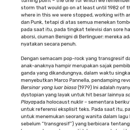
turning point – the one for which we remember i
storm that would go on at least until 1982 of th
where in this we were stopped, working with an
dan Punk, tetapi di atas semua menekan tombol
pada saat itu, pada tingkat televisi dan sore 
aborsi, ciuman Benigni di Berlinguer: mereka a
nyatakan secara penuh.
Dengan semacam pop-rock yang transgresif dan
anak-anaknya hampir merupakan sajak pembib
ganda yang dikandungnya, dalam waktu singkat 
menyebutkan Marco Pannella, pendamping revol
Bersinar yang luar biasa
(1979) Ini adalah nyan
dystopian yang layak untuk hit besar lainnya
sa
Playa
pada holocaust nuklir – sementara berik
untuk referensi eksplisit teks. Pada saat itu, p
untuk menemukan seorang wanita dalam lagu kami
sebelum “transgresif”) yang berbicara tentang 