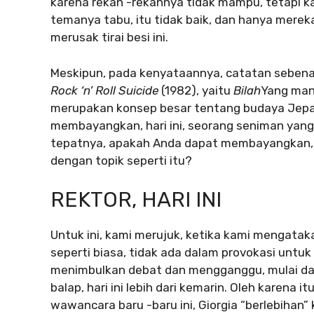
karena rekan -rekannya tidak mampu, tetapi k
temanya tabu, itu tidak baik, dan hanya mereka
merusak tirai besi ini.
Meskipun, pada kenyataannya, catatan sebena
Rock ‘n’ Roll Suicide
(1982), yaitu
Bilah
Yang mana
merupakan konsep besar tentang budaya Jepa
membayangkan, hari ini, seorang seniman yang 
tepatnya, apakah Anda dapat membayangkan, 
dengan topik seperti itu?
REKTOR, HARI INI
Untuk ini, kami merujuk, ketika kami mengata
seperti biasa, tidak ada dalam provokasi untuk
menimbulkan debat dan mengganggu, mulai dari 
balap, hari ini lebih dari kemarin. Oleh karena 
wawancara baru -baru ini, Giorgia “berlebihan”