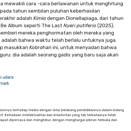
eka mewakili cara -cara berlawanan untuk menghitung
: pada tahun sembilan puluhan keberhasilan
erakhir adalah
Kimia
dengan Dionellapiaga, dari tahun
 Be Album seperti The Last
Nyeri putiferio
(2025),
memberi mereka penghormatan oleh mereka yang
n adalah bahwa waktu telah berlalu untuknya juga.
kup masukkan
Kobra
hari ini, untuk menyadari bahwa
guru: dia adalah seorang gadis yang baru saja akan
i udara
nmark
sionnya terhadap media dengan latar belakang pendidikannya dalam bidang
f. Ketiadaan intelektualitas dan kreativitas yang tak terbatasnya telah
apat dipercaya dan menghibur, dengan menghargai pikiran terbuka dan