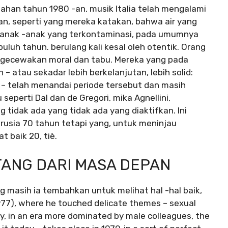
han tahun 1980 -an, musik Italia telah mengalami
kan, seperti yang mereka katakan, bahwa air yang
i anak -anak yang terkontaminasi, pada umumnya
uluh tahun. berulang kali kesal oleh otentik. Orang
ngecewakan moral dan tabu. Mereka yang pada
– atau sekadar lebih berkelanjutan, lebih solid:
 – telah menandai periode tersebut dan masih
seperti Dal dan de Gregori, mika Agnellini,
 tidak ada yang tidak ada yang diaktifkan. Ini
erusia 70 tahun tetapi yang, untuk meninjau
 baik 20, tiè.
TANG DARI MASA DEPAN
ng masih ia tembahkan untuk melihat hal -hal baik,
977), where he touched delicate themes – sexual
key, in an era more dominated by male colleagues, the