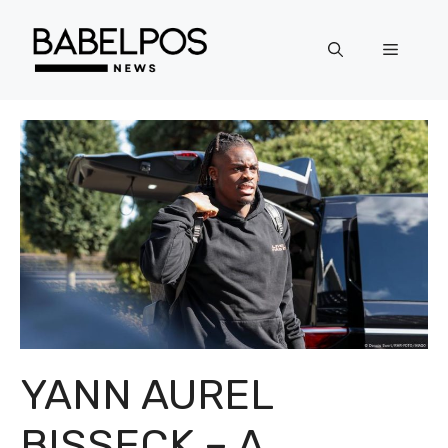
Langsung
ke
Menu
isi
YANN AUREL
BISSECK – A