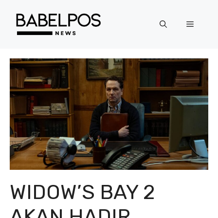
Langsung
ke
Menu
isi
WIDOW’S BAY 2
AKAN HADIR,