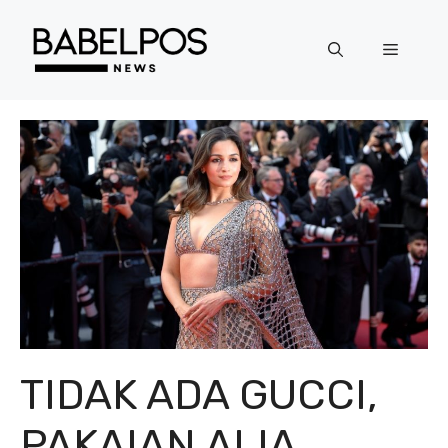
Langsung
ke
Menu
isi
TIDAK ADA GUCCI,
PAKAIAN ALIA