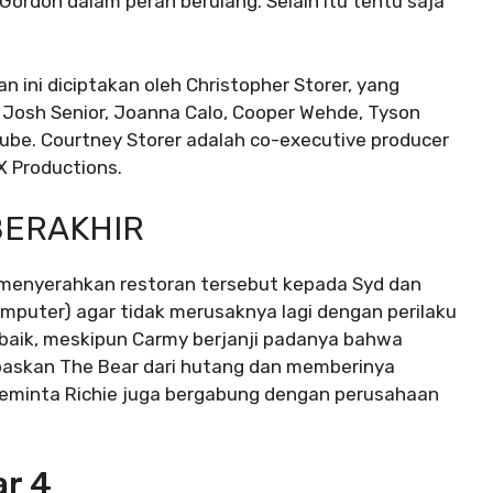
Gordon dalam peran berulang. Selain itu tentu saja
 ini diciptakan oleh Christopher Storer, yang
 Josh Senior, Joanna Calo, Cooper Wehde, Tyson
Gube. Courtney Storer adalah co-executive producer
FX Productions.
BERAKHIR
 menyerahkan restoran tersebut kepada Syd dan
puter) agar tidak merusaknya lagi dengan perilaku
baik, meskipun Carmy berjanji padanya bahwa
askan The Bear dari hutang dan memberinya
meminta Richie juga bergabung dengan perusahaan
ar 4