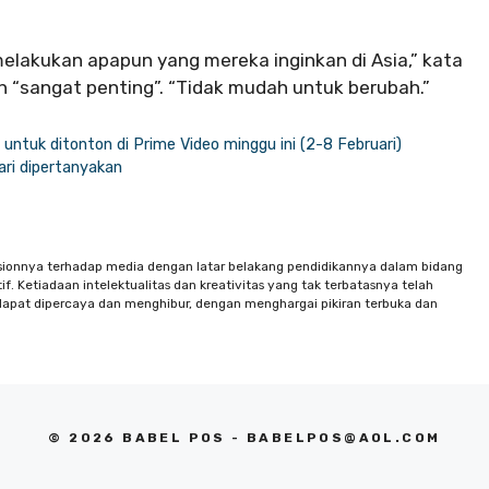
melakukan apapun yang mereka inginkan di Asia,” kata
h “sangat penting”. “Tidak mudah untuk berubah.”
 untuk ditonton di Prime Video minggu ini (2-8 Februari)
dari dipertanyakan
sionnya terhadap media dengan latar belakang pendidikannya dalam bidang
f. Ketiadaan intelektualitas dan kreativitas yang tak terbatasnya telah
apat dipercaya dan menghibur, dengan menghargai pikiran terbuka dan
© 2026 BABEL POS -
BABELPOS@AOL.COM