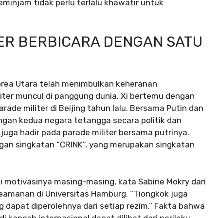
peminjam tidak perlu terlalu khawatir untuk
ER BERBICARA DENGAN SATU
rea Utara telah menimbulkan keheranan
riter muncul di panggung dunia. Xi bertemu dengan
ade militer di Beijing tahun lalu. Bersama Putin dan
ngan kedua negara tetangga secara politik dan
uga hadir pada parade militer bersama putrinya.
ngan singkatan “CRINK”, yang merupakan singkatan
i motivasinya masing-masing, kata Sabine Mokry dari
Keamanan di Universitas Hamburg. “Tiongkok juga
dapat diperolehnya dari setiap rezim.” Fakta bahwa
di kancah internasional dapat dilihat dari perilaku