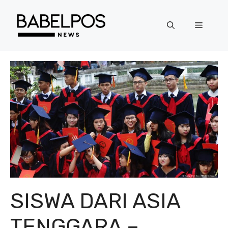
Langsung
ke
Menu
isi
SISWA DARI ASIA
TENGGARA –