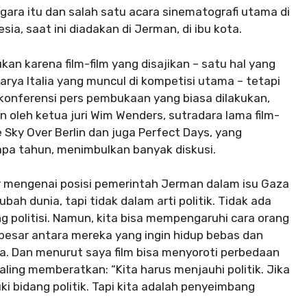
 negara itu dan salah satu acara sinematografi utama di
ia, saat ini diadakan di Jerman, di ibu kota.
an karena film-film yang disajikan – satu hal yang
karya Italia yang muncul di kompetisi utama – tetapi
konferensi pers pembukaan yang biasa dilakukan,
n oleh ketua juri Wim Wenders, sutradara lama film-
he Sky Over Berlin dan juga Perfect Days, yang
rapa tahun, menimbulkan banyak diskusi.
er mengenai posisi pemerintah Jerman dalam isu Gaza
ah dunia, tapi tidak dalam arti politik. Tidak ada
 politisi. Namun, kita bisa mempengaruhi cara orang
sar antara mereka yang ingin hidup bebas dan
 Dan menurut saya film bisa menyoroti perbedaan
ling memberatkan: “Kita harus menjauhi politik. Jika
ki bidang politik. Tapi kita adalah penyeimbang