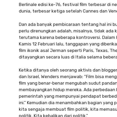
Berlinale edisi ke-76, festival film terbesar di
dunia, terbesar ketiga setelah Cannes dan Venes
Dan ada banyak pembicaraan tentang hal ini buk
perlu direnungkan adalah, misalnya, tidak ada 
terutama karena beberapa kontroversi. Dalam 
Kamis 12 Februari lalu, tanggapan yang diberika
film ikonik asal Jerman seperti Paris, Texas, T
ditayangkan secara luas di Italia selama bebe
Ketika ditanya oleh seorang aktivis dan blogg
dan Israel, Wenders menjawab: “Film bisa mengub
film yang benar-benar mengubah sudut pandang
membayangkan hidup mereka. Ada perbedaan be
pemerintah yang mempunyai pendapat berbeda.
ini.” Kemudian dia menambahkan bagian yang pa
kita sengaja membuat film politik, kita memasu
politik. Kita kebalikan dari politik.”