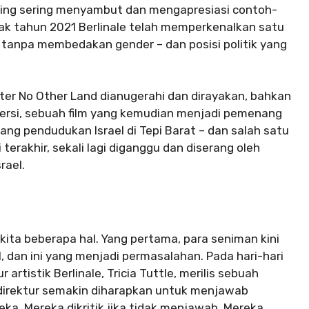
paling sering menyambut dan mengapresiasi contoh-
ejak tahun 2021 Berlinale telah memperkenalkan satu
 tanpa membedakan gender – dan posisi politik yang
nter No Other Land dianugerahi dan dirayakan, bahkan
ersi, sebuah film yang kemudian menjadi pemenang
ng pendudukan Israel di Tepi Barat – dan salah satu
terakhir, sekali lagi diganggu dan diserang oleh
rael.
ita beberapa hal. Yang pertama, para seniman kini
, dan ini yang menjadi permasalahan. Pada hari-hari
 artistik Berlinale, Tricia Tuttle, merilis sebuah
direktur semakin diharapkan untuk menjawab
a. Mereka dikritik jika tidak menjawab. Mereka