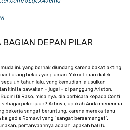
itter.com/5LqeX47emu
26
 BAGIAN DEPAN PILAR
is muda ini, yang berhak diundang karena bakat akting
r barang bekas yang aman. Yakni tiruan dialek
sepuluh tahun lalu, yang kemudian ia usulkan
dan kini ia bawakan – juga! – di panggung Ariston.
ini Di Raso, misalnya, dia berbicara kepada Conti
ni sebagai pekerjaan? Artinya, apakah Anda menerima
ng bekerja sangat beruntung, karena mereka tahu
ih ke gadis Romawi yang “sangat bersemangat”.
igunakan, pertanyaannya adalah: apakah hal itu