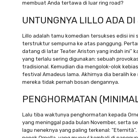
membuat Anda tertawa di luar ring road?
UNTUNGNYA LILLO ADA DI
Lillo adalah tamu komedian tersukses edisi in
terstruktur sempurna ke atas panggung. Pertam
datang di latar Teater Ariston yang indah ini
yang terlalu sering digunakan: sebuah provokasi
tradisional. Kemudian dia mengolok-olok kebi
festival Amadeus lama. Akhirnya dia beralih k
mereka tidak pernah bosan dengannya.
PENGHORMATAN (MINIMAL
Lalu tiba waktunya penghormatan kepada Ornella
yang meninggal pada bulan November, serta s
lagu neneknya yang paling terkenal: “Eternità”
nenek Ornella, yang muncul kembali di panggu