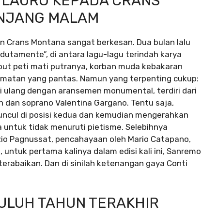
 LAURO KEPADA CRANS
ANJANG MALAM
n Crans Montana sangat berkesan. Dua bulan lalu
Perdutamente”, di antara lagu-lagu terindah karya
ut peti mati putranya, korban muda kebakaran
rmatan yang pantas. Namun yang terpenting cukup:
i ulang dengan aransemen monumental, terdiri dari
n dan soprano Valentina Gargano. Tentu saja,
uncul di posisi kedua dan kemudian mengerahkan
untuk tidak menuruti pietisme. Selebihnya
zio Pagnussat, pencahayaan oleh Mario Catapano,
h, untuk pertama kalinya dalam edisi kali ini, Sanremo
terabaikan. Dan di sinilah ketenangan gaya Conti
PULUH TAHUN TERAKHIR