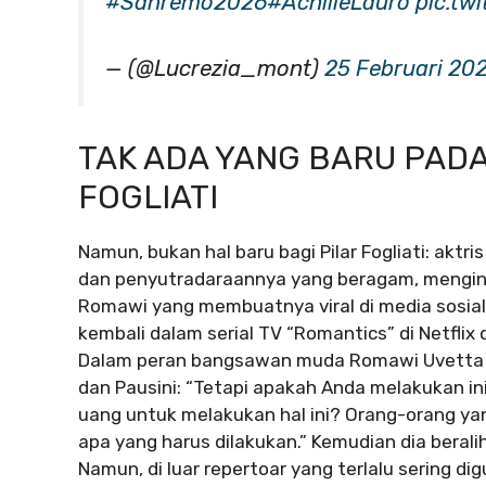
#Sanremo2026
#AchilleLauro
pic.tw
— (@Lucrezia_mont)
25 Februari 20
TAK ADA YANG BARU PADA
FOGLIATI
Namun, bukan hal baru bagi Pilar Fogliati: aktr
dan penyutradaraannya yang beragam, menginca
Romawi yang membuatnya viral di media sosial 
kembali dalam serial TV “Romantics” di Netflix 
Dalam peran bangsawan muda Romawi Uvetta Bud
dan Pausini: “Tetapi apakah Anda melakukan i
uang untuk melakukan hal ini? Orang-orang ya
apa yang harus dilakukan.” Kemudian dia beral
Namun, di luar repertoar yang terlalu sering d