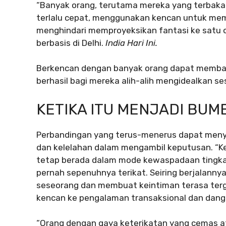
“Banyak orang, terutama mereka yang terbakar
terlalu cepat, menggunakan kencan untuk mem
menghindari memproyeksikan fantasi ke satu o
berbasis di Delhi.
India Hari Ini.
Berkencan dengan banyak orang dapat memba
berhasil bagi mereka alih-alih mengidealkan ses
KETIKA ITU MENJADI BU
Perbandingan yang terus-menerus dapat menye
dan kelelahan dalam mengambil keputusan. “Ket
tetap berada dalam mode kewaspadaan tingkat 
pernah sepenuhnya terikat. Seiring berjalanny
seseorang dan membuat keintiman terasa tergan
kencan ke pengalaman transaksional dan dang
“Orang dengan gaya keterikatan yang cemas 