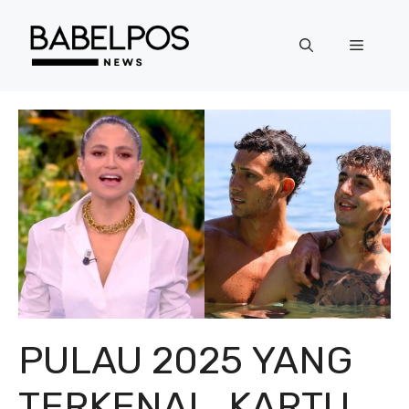
Langsung
ke
Menu
isi
PULAU 2025 YANG
TERKENAL, KARTU