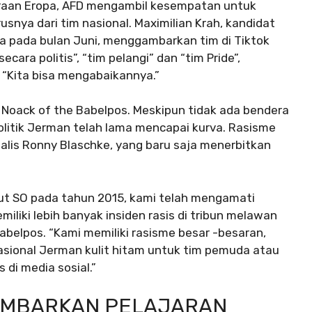
uaraan Eropa, AFD mengambil kesempatan untuk
nya dari tim nasional. Maximilian Krah, kandidat
a pada bulan Juni, menggambarkan tim di Tiktok
ara politis”, “tim pelangi” dan “tim Pride”,
 “Kita bisa mengabaikannya.”
ta Noack of the Babelpos. Meskipun tidak ada bendera
olitik Jerman telah lama mencapai kurva. Rasisme
rnalis Ronny Blaschke, yang baru saja menerbitkan
but SO pada tahun 2015, kami telah mengamati
iliki lebih banyak insiden rasis di tribun melawan
abelpos. “Kami memiliki rasisme besar -besaran,
rnasional Jerman kulit hitam untuk tim pemuda atau
 di media sosial.”
AMBARKAN PELAJARAN