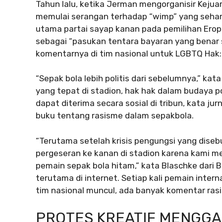
Tahun lalu, ketika Jerman mengorganisir Kej
memulai serangan terhadap “wimp” yang seharus
utama partai sayap kanan pada pemilihan Erop
sebagai “pasukan tentara bayaran yang benar sec
komentarnya di tim nasional untuk LGBTQ Hak:
“Sepak bola lebih politis dari sebelumnya,” ka
yang tepat di stadion, hak hak dalam budaya p
dapat diterima secara sosial di tribun, kata ju
buku tentang rasisme dalam sepakbola.
“Terutama setelah krisis pengungsi yang dise
pergeseran ke kanan di stadion karena kami mem
pemain sepak bola hitam,” kata Blaschke dari B
terutama di internet. Setiap kali pemain inte
tim nasional muncul, ada banyak komentar rasis
PROTES KREATIF MENGG