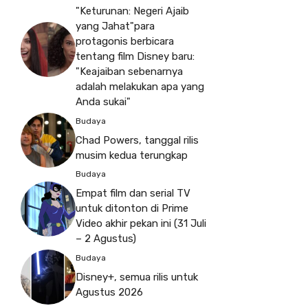
"Keturunan: Negeri Ajaib
yang Jahat"para
protagonis berbicara
tentang film Disney baru:
"Keajaiban sebenarnya
adalah melakukan apa yang
Anda sukai"
Budaya
Chad Powers, tanggal rilis
musim kedua terungkap
Budaya
Empat film dan serial TV
untuk ditonton di Prime
Video akhir pekan ini (31 Juli
– 2 Agustus)
Budaya
Disney+, semua rilis untuk
Agustus 2026