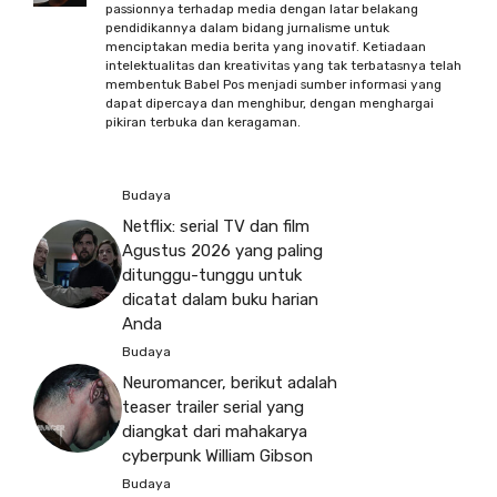
passionnya terhadap media dengan latar belakang
pendidikannya dalam bidang jurnalisme untuk
menciptakan media berita yang inovatif. Ketiadaan
intelektualitas dan kreativitas yang tak terbatasnya telah
membentuk Babel Pos menjadi sumber informasi yang
dapat dipercaya dan menghibur, dengan menghargai
pikiran terbuka dan keragaman.
Budaya
Netflix: serial TV dan film
Agustus 2026 yang paling
ditunggu-tunggu untuk
dicatat dalam buku harian
Anda
Budaya
Neuromancer, berikut adalah
teaser trailer serial yang
diangkat dari mahakarya
cyberpunk William Gibson
Budaya