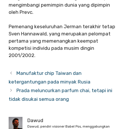
mengimbangi pemimpin dunia yang dipimpin
oleh Prevc.
Pemenang keseluruhan Jerman terakhir tetap
Sven Hannawald, yang merupakan pelompat
pertama yang memenangkan keempat
kompetisi individu pada musim dingin
2001/2002.
Manufaktur chip Taiwan dan
ketergantungan pada minyak Rusia
Prada meluncurkan parfum chai, tetapi ini
tidak disukai semua orang
Dawud
Dawud, pendiri visioner Babel Pos, menggabungkan