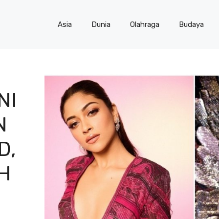
Asia
Dunia
Olahraga
Budaya
NI
N
D,
H