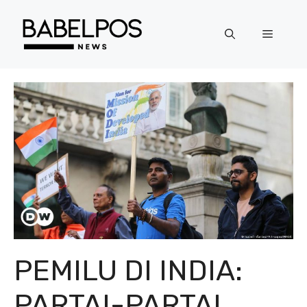
Langsung
ke
Menu
isi
PEMILU DI INDIA:
PARTAI-PARTAI