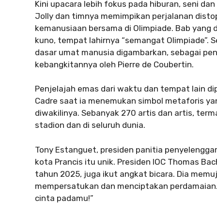
Kini upacara lebih fokus pada hiburan, seni d
Jolly dan timnya memimpikan perjalanan dis
kemanusiaan bersama di Olimpiade. Bab yang dibe
kuno, tempat lahirnya “semangat Olimpiade”. S
dasar umat manusia digambarkan, sebagai pe
kebangkitannya oleh Pierre de Coubertin.
Penjelajah emas dari waktu dan tempat lain di
Cadre saat ia menemukan simbol metaforis ya
diwakilinya. Sebanyak 270 artis dan artis, ter
stadion dan di seluruh dunia.
Tony Estanguet, presiden panitia penyelengga
kota Prancis itu unik. Presiden IOC Thomas Ba
tahun 2025, juga ikut angkat bicara. Dia memu
mempersatukan dan menciptakan perdamaian. “
cinta padamu!”