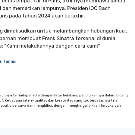
i emas empat kali di Paris, akhirnya membawa lampu
il dan mematikan lampunya. Presiden IOC Bach
ris pada tahun 2024 akan berakhir.
 yang dimaksudkan untuk melambangkan hubungan kuat
 pernah membuat Frank Sinatra terkenal di dunia
a: “Kami melakukannya dengan cara kami”.
n terjadi
sionnya terhadap media dengan latar belakang pendidikannya dalam bidang
f. Ketiadaan intelektualitas dan kreativitas yang tak terbatasnya telah
apat dipercaya dan menghibur, dengan menghargai pikiran terbuka dan