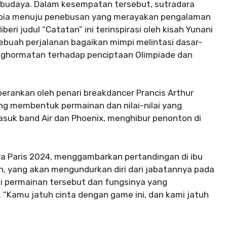
an budaya. Dalam kesempatan tersebut, sutradara
topia menuju penebusan yang merayakan pengalaman
ri judul “Catatan” ini terinspirasi oleh kisah Yunani
ebuah perjalanan bagaikan mimpi melintasi dasar-
nghormatan terhadap penciptaan Olimpiade dan
perankan oleh penari breakdancer Prancis Arthur
ng membentuk permainan dan nilai-nilai yang
masuk band Air dan Phoenix, menghibur penonton di
ra Paris 2024, menggambarkan pertandingan di ibu
ch, yang akan mengundurkan diri dari jabatannya pada
ji permainan tersebut dan fungsinya yang
Kamu jatuh cinta dengan game ini, dan kami jatuh