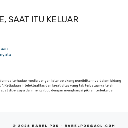
CE, SAAT ITU KELUAR
raan
 nyata
sionnya terhadap media dengan latar belakang pendidikannya dalam bidang
f. Ketiadaan intelektualitas dan kreativitas yang tak terbatasnya telah
apat dipercaya dan menghibur, dengan menghargai pikiran terbuka dan
© 2026 BABEL POS -
BABELPOS@AOL.COM