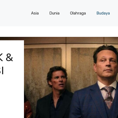
Asia
Dunia
Olahraga
Budaya
K &
I