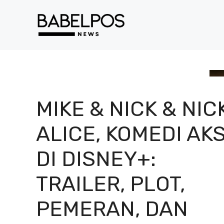
Langsung
ke
isi
MIKE & NICK & NIC
ALICE, KOMEDI AKS
DI DISNEY+:
TRAILER, PLOT,
PEMERAN, DAN