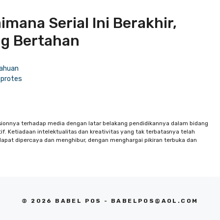
mana Serial Ini Berakhir,
ng Bertahan
tahuan
 protes
sionnya terhadap media dengan latar belakang pendidikannya dalam bidang
f. Ketiadaan intelektualitas dan kreativitas yang tak terbatasnya telah
apat dipercaya dan menghibur, dengan menghargai pikiran terbuka dan
© 2026 BABEL POS -
BABELPOS@AOL.COM