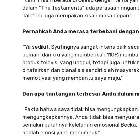
“Kami masih berada di Gilead dengan tema yan
dalam “The Testaments” ada perasaan ringan 
Tale”. Ini juga merupakan kisah masa depan.”
Pernahkah Anda merasa terbebani dengan pl
“
Ya sedikit. Syutingnya sangat intens baik se
pemain dan kru yang memberikan 110% memban
produk televisi yang unggul, tetapi juga unt
ditafsirkan dan dianalisis sendiri oleh masyarak
memotivasi yang membantu saya maju.”
Dan apa tantangan terbesar Anda dalam
“Fakta bahwa saya tidak bisa mengungkapkan e
mengungkapkannya, Anda tidak bisa menyuarak
semakin parahnya kelelahan emosional Becka, ha
adalah emosi yang menumpuk.”