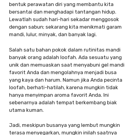
bentuk perawatan diri yang membantu kita
bersantai dan menghadapi tantangan hidup.
Lewatlah sudah hari-hari sekadar menggosok
dengan sabun; sekarang kita menikmati garam
mandi, lulur, minyak, dan banyak lagi.
Salah satu bahan pokok dalam rutinitas mandi
banyak orang adalah loofah. Ada sesuatu yang
unik dan memuaskan saat menyabuni gel mandi
favorit Anda dan mengolahnya menjadi busa
yang kaya dan harum. Namun jika Anda pecinta
loofah, berhati-hatilah, karena mungkin tidak
hanya menyimpan aroma favorit Anda. Ini
sebenarnya adalah tempat berkembang biak
utama kuman.
Jadi, meskipun busanya yang lembut mungkin
terasa menyegarkan, mungkin inilah saatnya