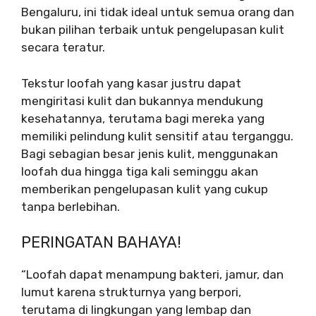
Bengaluru, ini tidak ideal untuk semua orang dan
bukan pilihan terbaik untuk pengelupasan kulit
secara teratur.
Tekstur loofah yang kasar justru dapat
mengiritasi kulit dan bukannya mendukung
kesehatannya, terutama bagi mereka yang
memiliki pelindung kulit sensitif atau terganggu.
Bagi sebagian besar jenis kulit, menggunakan
loofah dua hingga tiga kali seminggu akan
memberikan pengelupasan kulit yang cukup
tanpa berlebihan.
PERINGATAN BAHAYA!
“Loofah dapat menampung bakteri, jamur, dan
lumut karena strukturnya yang berpori,
terutama di lingkungan yang lembap dan