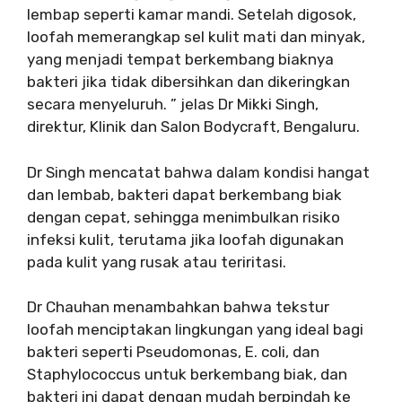
lembap seperti kamar mandi. Setelah digosok,
loofah memerangkap sel kulit mati dan minyak,
yang menjadi tempat berkembang biaknya
bakteri jika tidak dibersihkan dan dikeringkan
secara menyeluruh. ” jelas Dr Mikki Singh,
direktur, Klinik dan Salon Bodycraft, Bengaluru.
Dr Singh mencatat bahwa dalam kondisi hangat
dan lembab, bakteri dapat berkembang biak
dengan cepat, sehingga menimbulkan risiko
infeksi kulit, terutama jika loofah digunakan
pada kulit yang rusak atau teriritasi.
Dr Chauhan menambahkan bahwa tekstur
loofah menciptakan lingkungan yang ideal bagi
bakteri seperti Pseudomonas, E. coli, dan
Staphylococcus untuk berkembang biak, dan
bakteri ini dapat dengan mudah berpindah ke