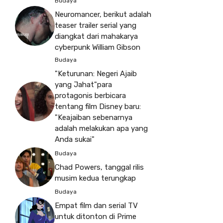
Budaya
Neuromancer, berikut adalah
teaser trailer serial yang
diangkat dari mahakarya
cyberpunk William Gibson
Budaya
"Keturunan: Negeri Ajaib
yang Jahat"para
protagonis berbicara
tentang film Disney baru:
"Keajaiban sebenarnya
adalah melakukan apa yang
Anda sukai"
Budaya
Chad Powers, tanggal rilis
musim kedua terungkap
Budaya
Empat film dan serial TV
untuk ditonton di Prime