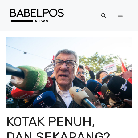
Langsung
ke
Menu
isi
KOTAK PENUH,
DAN SEKARANG?