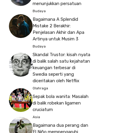
menunjukkan persatuan
Budaya
Bagaimana A Splendid
Mistake 2 Berakhir:
Penjelasan Akhir dan Apa
Artinya untuk Musim 3
Budaya
Skandal Trustor: kisah nyata
di balik salah satu kejahatan
keuangan terbesar di
Swedia seperti yang
diceritakan oleh Netflix
Olahraga
Sepak bola wanita: Masalah
di balik robekan ligamen
cruciatum
Asia
Bagaimana dua perang dan
El Niño mempengaruhi