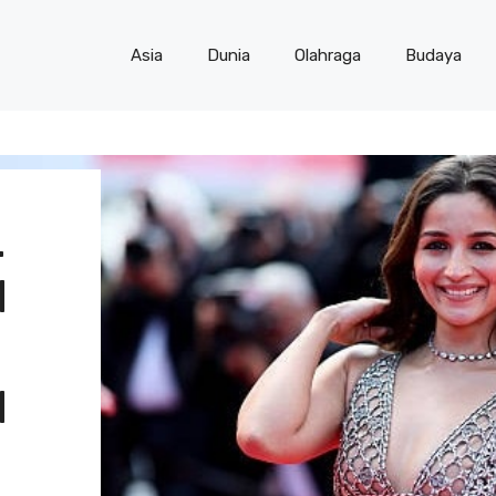
Asia
Dunia
Olahraga
Budaya
.
M
I