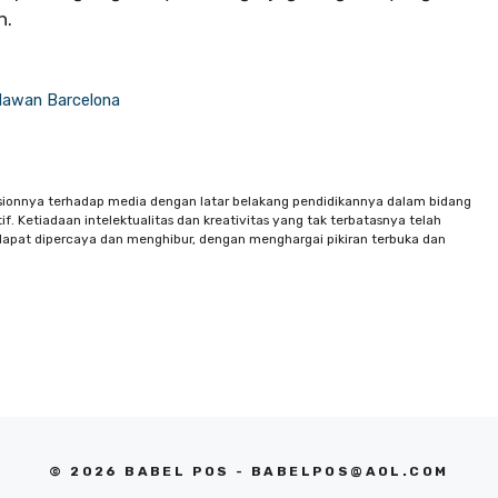
h.
elawan Barcelona
sionnya terhadap media dengan latar belakang pendidikannya dalam bidang
f. Ketiadaan intelektualitas dan kreativitas yang tak terbatasnya telah
apat dipercaya dan menghibur, dengan menghargai pikiran terbuka dan
© 2026 BABEL POS -
BABELPOS@AOL.COM