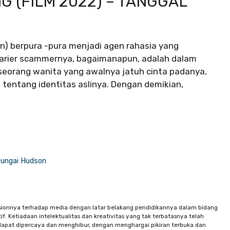
 (FILM 2022) – TANGGAL
) berpura -pura menjadi agen rahasia yang
arier scammernya, bagaimanapun, adalah dalam
seorang wanita yang awalnya jatuh cinta padanya,
entang identitas aslinya. Dengan demikian,
Sungai Hudson
sionnya terhadap media dengan latar belakang pendidikannya dalam bidang
f. Ketiadaan intelektualitas dan kreativitas yang tak terbatasnya telah
apat dipercaya dan menghibur, dengan menghargai pikiran terbuka dan