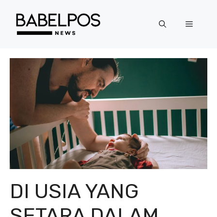
Langsung
ke
Menu
isi
DI USIA YANG
SETARA DALAM