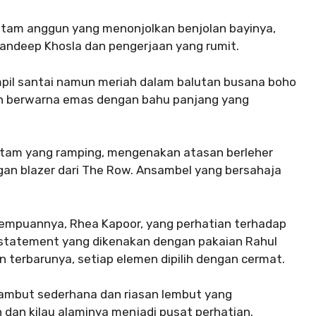
itam anggun yang menonjolkan benjolan bayinya,
–Sandeep Khosla dan pengerjaan yang rumit.
mpil santai namun meriah dalam balutan busana boho
n berwarna emas dengan bahu panjang yang
 hitam yang ramping, mengenakan atasan berleher
ngan blazer dari The Row. Ansambel yang bersahaja
rempuannya, Rhea Kapoor, yang perhatian terhadap
g statement yang dikenakan dengan pakaian Rahul
n terbarunya, setiap elemen dipilih dengan cermat.
ambut sederhana dan riasan lembut yang
dan kilau alaminya menjadi pusat perhatian.