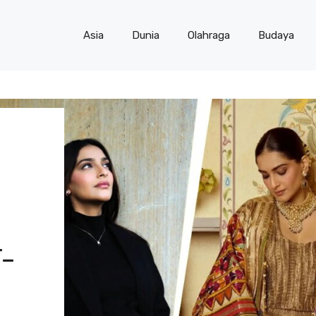
Asia
Dunia
Olahraga
Budaya
-