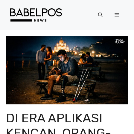
Langsung
ke
Menu
isi
DI ERA APLIKASI
KENCAN, ORANG-