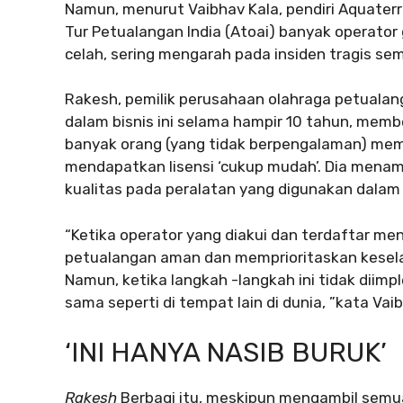
Namun, menurut Vaibhav Kala, pendiri Aquaterr
Tur Petualangan India (Atoai) banyak operato
celah, sering mengarah pada insiden tragis se
Rakesh, pemilik perusahaan olahraga petualan
dalam bisnis ini selama hampir 10 tahun, memb
banyak orang (yang tidak berpengalaman) mem
mendapatkan lisensi ‘cukup mudah’. Dia men
kualitas pada peralatan yang digunakan dalam 
“Ketika operator yang diakui dan terdaftar men
petualangan aman dan memprioritaskan kesel
Namun, ketika langkah -langkah ini tidak diim
sama seperti di tempat lain di dunia, ”kata Vai
‘INI HANYA NASIB BURUK’
Rakesh
Berbagi itu, meskipun mengambil semua