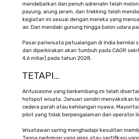
mendebarkan dan penuh adrenalin telah melonj
payung, arung jeram, dan trekking telah menda
kegiatan ini sesuai dengan mereka yang mencari
air. Dari mendaki gunung hingga balon udara pan
Pasar pariwisata petualangan di India bernilai 
dan diperkirakan akan tumbuh pada CAGR sekit
4,6 miliar) pada tahun 2028.
TETAPI…
Antusiasme yang berkembang ini telah disertai
hotspot wisata. Januari sendiri menyaksikan 
cedera parah atau kehilangan nyawa. Mayoritas
pilot yang tidak berpengalaman dan operator il
Wisatawan sering menghadapi kesulitan membe
Tanpa pedoman yang jelas atau sertifikasi yang