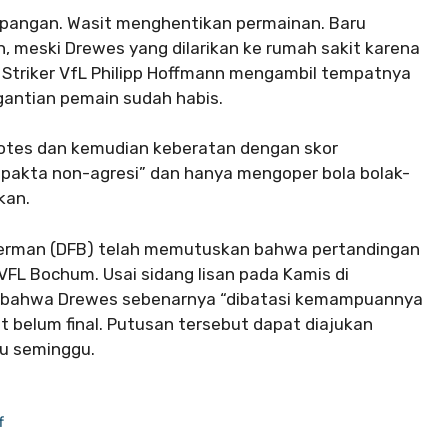
apangan. Wasit menghentikan permainan. Baru
n, meski Drewes yang dilarikan ke rumah sakit karena
i. Striker VfL Philipp Hoffmann mengambil tempatnya
gantian pemain sudah habis.
otes dan kemudian keberatan dengan skor
“pakta non-agresi” dan hanya mengoper bola bolak-
kan.
a Jerman (DFB) telah memutuskan bahwa pertandingan
VFL Bochum. Usai sidang lisan pada Kamis di
kti bahwa Drewes sebenarnya “dibatasi kemampuannya
 belum final. Putusan tersebut dapat diajukan
tu seminggu.
f