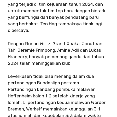
yang terjadi di tim kejuaraan tahun 2024, dan
untuk membentuk tim top baru dengan hierarki
yang berfungsi dari banyak pendatang baru
yang berbakat. Ten Hag tampaknya tidak lagi
dipercaya.
Dengan Florian Wirtz, Granit Xhaka, Jonathan
Tah, Jeremie Frimpong, Amine Adli dan Lukas
Hradecky, banyak pemenang ganda dari tahun
2024 telah meninggalkan klub.
Leverkusen tidak bisa menang dalam dua
pertandingan Bundesliga pertama.
Pertandingan kandang pembuka melawan
Hoffenheim kalah 1-2 setelah kinerja yang
lemah. Di pertandingan kedua melawan Werder
Bremen, Werkelf memainkan keunggulan 3-1
atas jumlah dan kebobolan 3: 3 dalam waktu