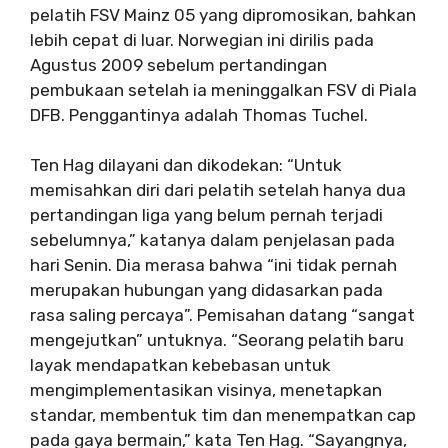
pelatih FSV Mainz 05 yang dipromosikan, bahkan
lebih cepat di luar. Norwegian ini dirilis pada
Agustus 2009 sebelum pertandingan
pembukaan setelah ia meninggalkan FSV di Piala
DFB. Penggantinya adalah Thomas Tuchel.
Ten Hag dilayani dan dikodekan: “Untuk
memisahkan diri dari pelatih setelah hanya dua
pertandingan liga yang belum pernah terjadi
sebelumnya,” katanya dalam penjelasan pada
hari Senin. Dia merasa bahwa “ini tidak pernah
merupakan hubungan yang didasarkan pada
rasa saling percaya”. Pemisahan datang “sangat
mengejutkan” untuknya. “Seorang pelatih baru
layak mendapatkan kebebasan untuk
mengimplementasikan visinya, menetapkan
standar, membentuk tim dan menempatkan cap
pada gaya bermain,” kata Ten Hag. “Sayangnya,