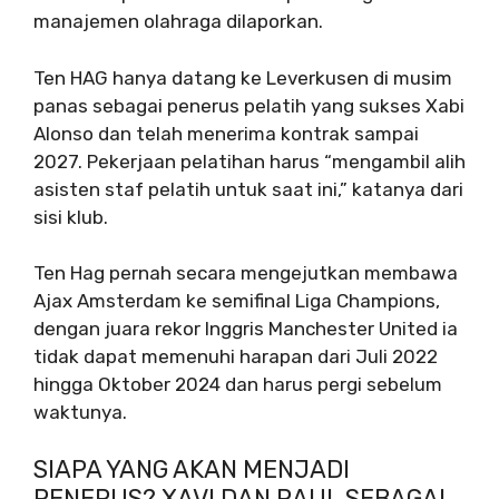
manajemen olahraga dilaporkan.
Ten HAG hanya datang ke Leverkusen di musim
panas sebagai penerus pelatih yang sukses Xabi
Alonso dan telah menerima kontrak sampai
2027. Pekerjaan pelatihan harus “mengambil alih
asisten staf pelatih untuk saat ini,” katanya dari
sisi klub.
Ten Hag pernah secara mengejutkan membawa
Ajax Amsterdam ke semifinal Liga Champions,
dengan juara rekor Inggris Manchester United ia
tidak dapat memenuhi harapan dari Juli 2022
hingga Oktober 2024 dan harus pergi sebelum
waktunya.
SIAPA YANG AKAN MENJADI
PENERUS? XAVI DAN RAUL SEBAGAI