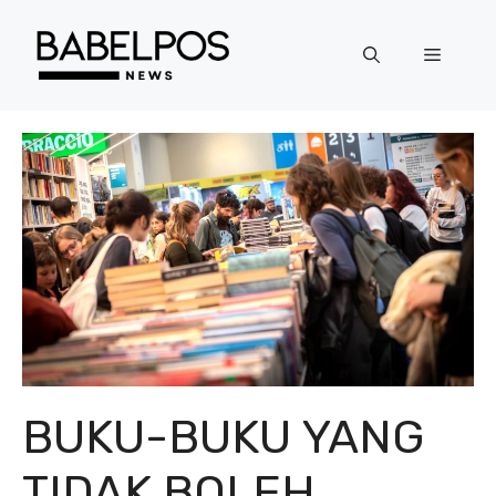
Langsung
ke
Menu
isi
BUKU-BUKU YANG
TIDAK BOLEH