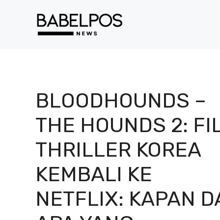
Langsung
ke
isi
BLOODHOUNDS –
THE HOUNDS 2: FI
THRILLER KOREA
KEMBALI KE
NETFLIX: KAPAN D