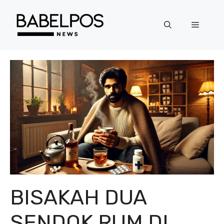
Langsung
ke
Menu
isi
BISAKAH DUA
SENDOK RUM DI