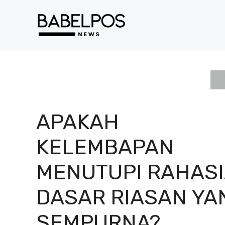
Langsung
ke
isi
APAKAH
KELEMBAPAN
MENUTUPI RAHASI
DASAR RIASAN YA
SEMPURNA?