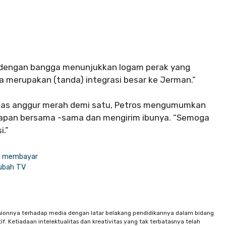
an dengan bangga menunjukkan logam perak yang
uga merupakan (tanda) integrasi besar ke Jerman.”
gelas anggur merah demi satu, Petros mengumumkan
apan bersama -sama dan mengirim ibunya. “Semoga
.”
lu membayar
gubah TV
sionnya terhadap media dengan latar belakang pendidikannya dalam bidang
f. Ketiadaan intelektualitas dan kreativitas yang tak terbatasnya telah